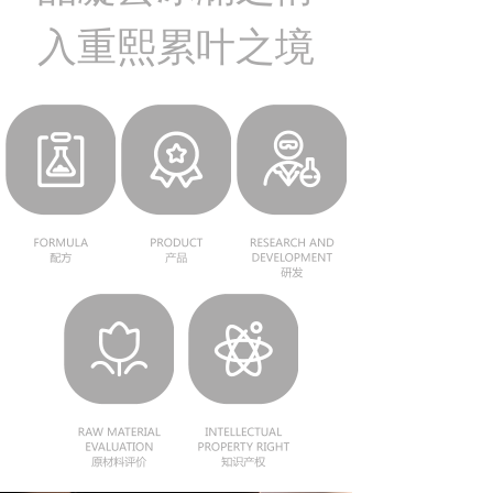
入重熙累叶之境